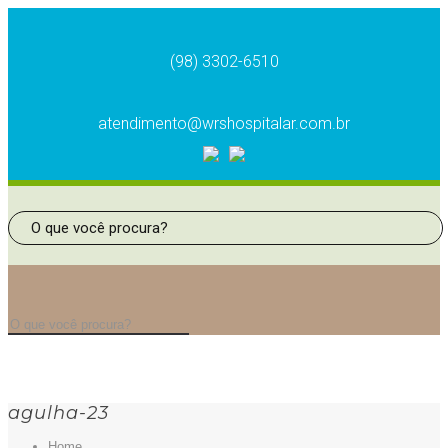
(98) 3302-6510
atendimento@wrshospitalar.com.br
agulha-23
Home