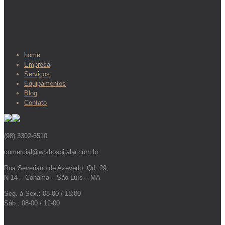
home
Empresa
Serviços
Equipamentos
Blog
Contato
(98) 3302-6510
comercial@wrshospitalar.com.br
Rua Severiano de Azevedo, Qd. 29,
N 14 – Cohama – São Luís – MA
Seg. à Sex.: 08-00 / 18:00
Sáb.: 08-00 / 12-00