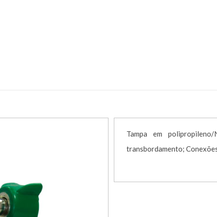
DOR REDE STANDARD O2 S/FR – CÓD.
adores venturivacuometro
ASPIRADOR REDE STANDARD O2 S/
Tampa em polipropileno/
transbordamento; Conexõe