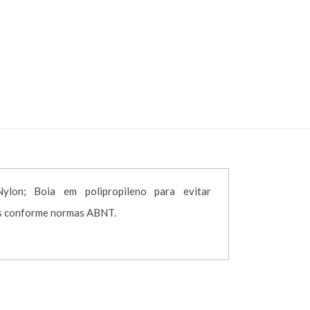
 005791
FR – CÓD. 005791
Nylon; Boia em polipropileno para evitar
s conforme normas ABNT.