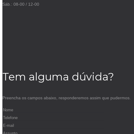
Sáb.: 08-00 / 12-00
Tem alguma dúvida?
Preencha os campos abaixo, responderemos assim que pudermos.