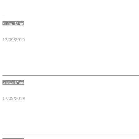
ASPIRADOR REDE MASTER VAC 400
Saiba Mais
17/09/2019
ASPIRADOR REDE MASTER O2 400M
Saiba Mais
17/09/2019
ASPIRADOR REDE MASTER AR 400M