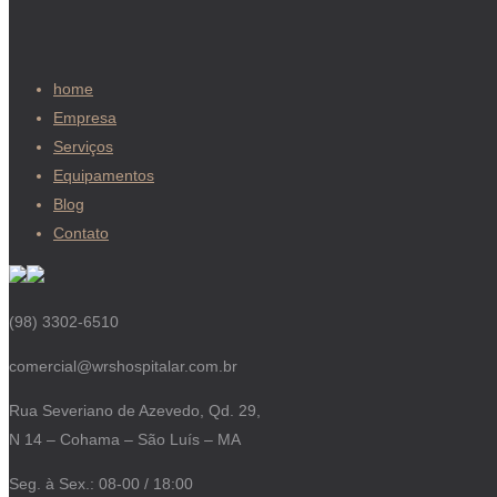
home
Empresa
Serviços
Equipamentos
Blog
Contato
(98) 3302-6510
comercial@wrshospitalar.com.br
Rua Severiano de Azevedo, Qd. 29,
N 14 – Cohama – São Luís – MA
Seg. à Sex.: 08-00 / 18:00