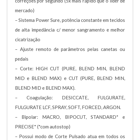
correções por segundo (5x mais rápido que o líder de
mercado)
– Sistema Power Sure, potência constante em tecidos
de alta impedância c/ menor sangramento e melhor
cicatrização
– Ajuste remoto de parâmetros pelas canetas ou
pedais
– Corte: HIGH CUT (PURE, BLEND MIN, BLEND
MID e BLEND MAX) e CUT (PURE, BLEND MIN,
BLEND MID e BLEND MAX).
– Coagulação: DESICCATE, FULGURATE,
FULGURATE LCF, SPRAY, SOFT, FORCED, ARGON.
– Bipolar: MACRO, BIPOCUT, STANDARD* e
PRECISE* (*com autostop)
– Possui modo de Corte Pulsado atua em todos os