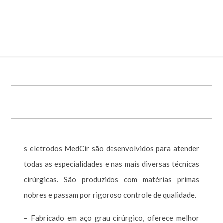
Eletrodo Eletrocirúrgico Agulha
Lança – AL10-75 – Haste 75mm
s eletrodos MedCir são desenvolvidos para atender
todas as especialidades e nas mais diversas técnicas
cirúrgicas. São produzidos com matérias primas
nobres e passam por rigoroso controle de qualidade.
– Fabricado em aço grau cirúrgico, oferece melhor