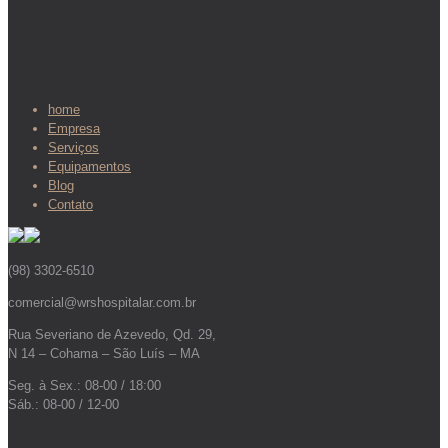
home
Empresa
Serviços
Equipamentos
Blog
Contato
(98) 3302-6510
comercial@wrshospitalar.com.br
Rua Severiano de Azevedo, Qd. 29,
N 14 – Cohama – São Luís – MA
Seg. à Sex.: 08-00 / 18:00
Sáb.: 08-00 / 12-00