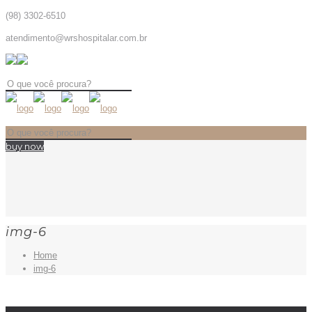
(98) 3302-6510
atendimento@wrshospitalar.com.br
buy now
img-6
Home
img-6