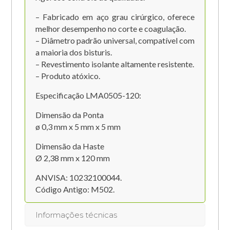
– Fabricado em aço grau cirúrgico, oferece
melhor desempenho no corte e coagulação.
– Diâmetro padrão universal, compatível com
a maioria dos bisturis.
– Revestimento isolante altamente resistente.
– Produto atóxico.
Especificação LMA0505-120:
Dimensão da Ponta
ø 0,3 mm x 5 mm x 5 mm
Dimensão da Haste
Ø 2,38 mm x 120 mm
ANVISA: 10232100044.
Código Antigo: M502.
Informações técnicas