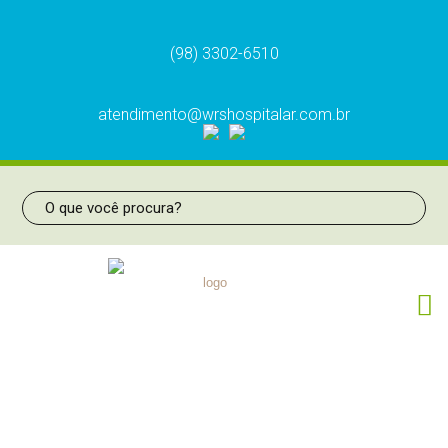
(98) 3302-6510
atendimento@wrshospitalar.com.br
Eletrodo Tungstênio Alça Leep