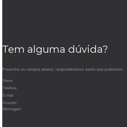
Tem alguma dúvida?
Preencha os campos abaixo, responderemos assim que pudermos.