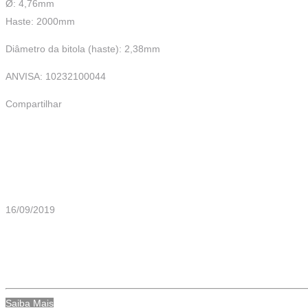
Ø: 4,76mm
Haste: 2000mm
Diâmetro da bitola (haste): 2,38mm
ANVISA: 10232100044
Compartilhar
Mais Artigos
16/09/2019
Eletrodo Eletrocirúrgico – Bola – ø
Saiba Mais