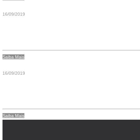
16/09/2019
Eletrodo Eletrocirúrgico Bola Reto 
Saiba Mais
16/09/2019
Eletrodo Eletrocirúrgico Bola Reto 
Saiba Mais