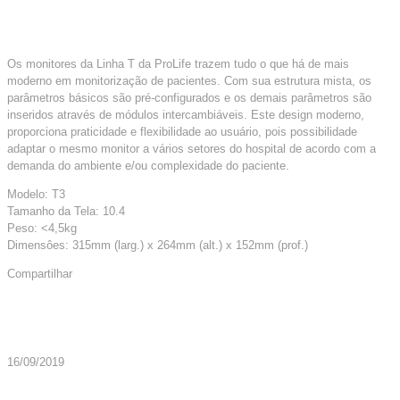
Os monitores da Linha T da ProLife trazem tudo o que há de mais
moderno em monitorização de pacientes. Com sua estrutura mista, os
parâmetros básicos são pré-configurados e os demais parâmetros são
inseridos através de módulos intercambiáveis. Este design moderno,
proporciona praticidade e flexibilidade ao usuário, pois possibilidade
adaptar o mesmo monitor a vários setores do hospital de acordo com a
demanda do ambiente e/ou complexidade do paciente.
Modelo: T3
Tamanho da Tela: 10.4
Peso: <4,5kg
Dimensôes: 315mm (larg.) x 264mm (alt.) x 152mm (prof.)
Compartilhar
Mais Artigos
16/09/2019
Modelo T5