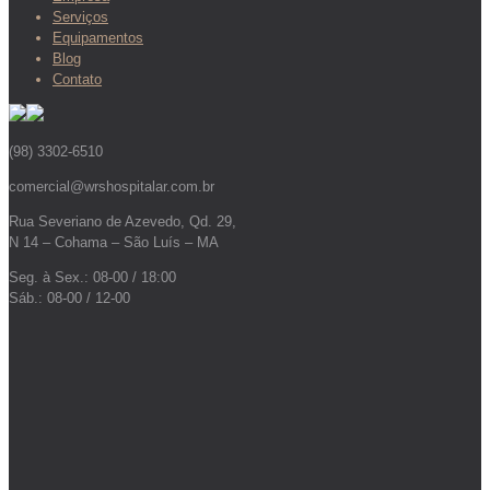
Serviços
Equipamentos
Blog
Contato
(98) 3302-6510
comercial@wrshospitalar.com.br
Rua Severiano de Azevedo, Qd. 29,
N 14 – Cohama – São Luís – MA
Seg. à Sex.: 08-00 / 18:00
Sáb.: 08-00 / 12-00