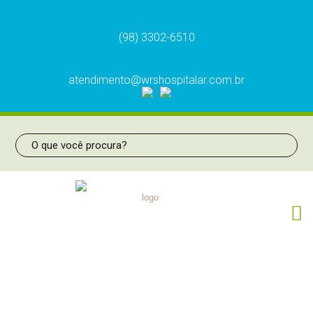
(98) 3302-6510
atendimento@wrshospitalar.com.br
Pinça Bipolar Baioneta Com