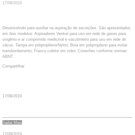
17/09/2019
Desenvolvido para auxiliar na aspiração de secreções. São apresentados
em dois modelos: Aspiradores Venturi para uso em rede de gases para
oxigênio e ar comprimido medicinal e vacuômetro para uso em rede de
vácuo. Tampa em polipropileno/Nylon; Boia em polipropileno para evitar
transbordamento; Frasco coletor em vidro; Conexões conforme normas
ABNT.
Compartilhar
Mais Artigos
17/09/2019
ASPIRADOR REDE MASTER VAC 400ML – CÓD. 003579
Saiba Mais
17/09/2019