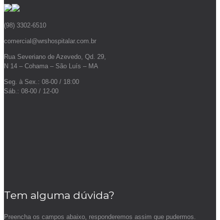
(98) 3302-6510
comercial@wrshospitalar.com.br
Rua Severiano de Azevedo, Qd. 29,
N 14 – Cohama – São Luís – MA
Seg. à Sex.: 08-00 / 18:00
Sáb.: 08-00 / 12-00
Tem alguma dúvida?
Preencha os campos abaixo, responderemos assim que pudermos.