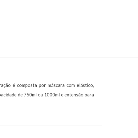
 004725
INF – CÓD. 004725
ração é composta por máscara com elástico,
pacidade de 750ml ou 1000ml e extensão para