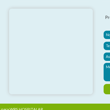
Pr
,
ados para WRS HOSPITALAR