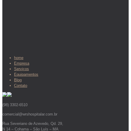
home
Empresa
Serviços
Equipamentos
Blog
Contato
(98) 3302-6510
comercial@wrshospitalar.com.br
Rua Severiano de Azevedo, Qd. 29,
N 14 – Cohama – São Luís – MA