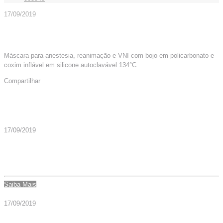
17/09/2019
Máscara para anestesia, reanimação e VNI com bojo em policarbonato e
coxim inflável em silicone autoclavável 134°C
Compartilhar
Mais Artigos
17/09/2019
MASCARA COXIM INFLAVEL SIL N° 4 REAN/ANEST –
CÓD. 005769
Saiba Mais
17/09/2019