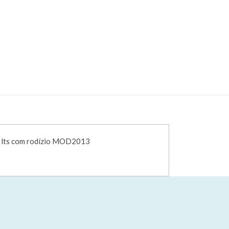
ÓD. 005692
 – CÓD. 005692
 5 lts com rodízio MOD2013