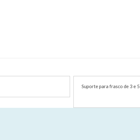
ODIZIO FRASCO 3/5LTS (MOD13) – C
orte para Frasco
SUPORTE RODIZIO FRASCO 3/5LTS (MOD13)
Suporte para frasco de 3 e