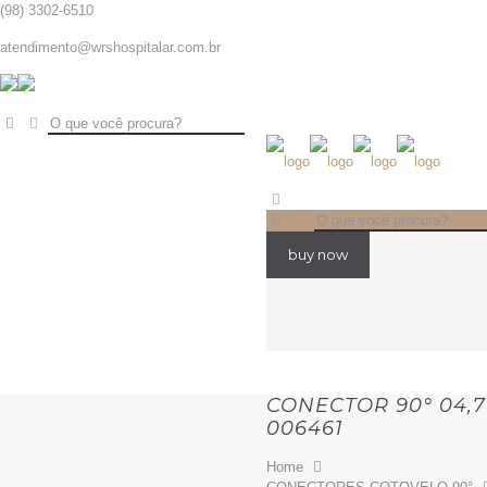
(98) 3302-6510
atendimento@wrshospitalar.com.br
buy now
CONECTOR 90° 04,7 
006461
Home