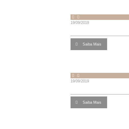
Mais Artigos
19/09/2019
CONECTOR RETO PS 19MX1
Saiba Mais
19/09/2019
CONECTOR RETO AUT 134°
Saiba Mais