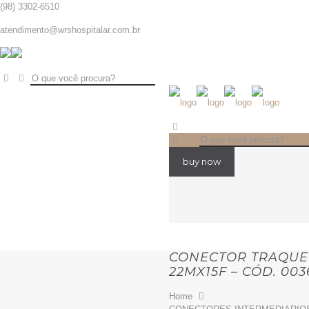
(98) 3302-6510
atendimento@wrshospitalar.com.br
buy now
CONECTOR TRAQUEI
22MX15F – CÓD. 003
Home