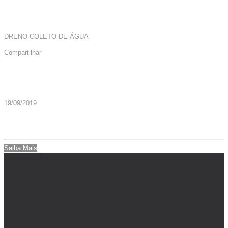
DRENO COLETO DE ÁGUA
Compartilhar
Mais Artigos
19/09/2019
DRENO COLETOR AGUA PC AUT 134° – CÓD. 006309
Saiba Mais