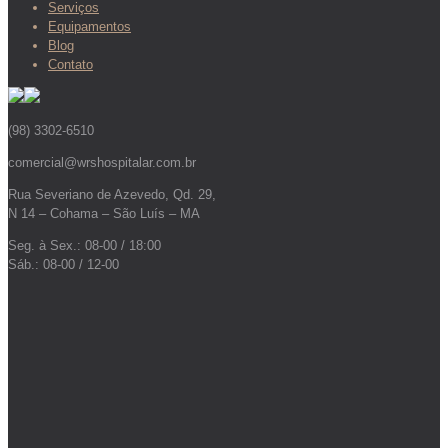
Serviços
Equipamentos
Blog
Contato
(98) 3302-6510
comercial@wrshospitalar.com.br
Rua Severiano de Azevedo, Qd. 29,
N 14 – Cohama – São Luís – MA
Seg. à Sex.: 08-00 / 18:00
Sáb.: 08-00 / 12-00