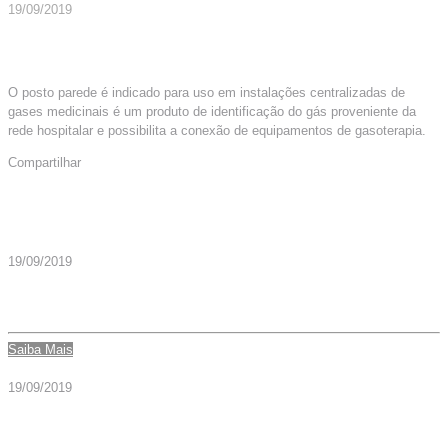
19/09/2019
O posto parede é indicado para uso em instalações centralizadas de
gases medicinais é um produto de identificação do gás proveniente da
rede hospitalar e possibilita a conexão de equipamentos de gasoterapia.
Compartilhar
Mais Artigos
19/09/2019
POSTO PAREDE INTERNO AR – CÓD. 004682
Saiba Mais
19/09/2019
POSTO PAREDE INTERNO VAC – CÓD. 004684