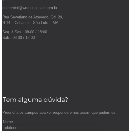
comercial@wrshospitalar.com.br
Rua Severiano de Azevedo, Qd. 29,
N 14 – Cohama – São Luís – MA
Seg. à Sex.: 08-00 / 18:00
Sáb.: 08-00 / 12-00
Tem alguma dúvida?
Preencha os campos abaixo, responderemos assim que pudermos.