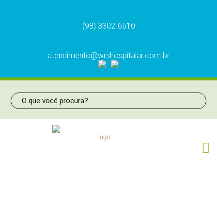
(98) 3302-6510
atendimento@wrshospitalar.com.br
TOMADA DUPLA C/VALV