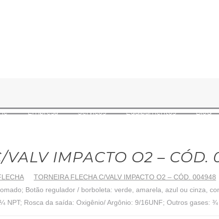
me
Empresa
Serviços
Equipamentos
Blog
/VALV IMPACTO O2 – CÓD. 
 FLECHA
TORNEIRA FLECHA C/VALV IMPACTO O2 – CÓD. 004948
omado; Botão regulador / borboleta: verde, amarela, azul ou cinza, co
: ¼ NPT; Rosca da saída: Oxigênio/ Argônio: 9/16UNF; Outros gases: ¾