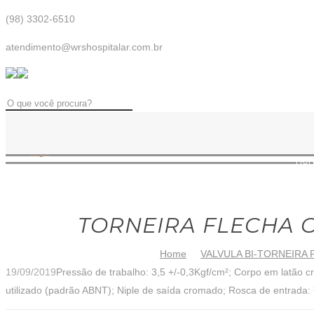
(98) 3302-6510
atendimento@wrshospitalar.com.br
ho
TORNEIRA FLECHA C
Home
VALVULA BI-TORNEIRA
19/09/2019
Pressão de trabalho: 3,5 +/-0,3Kgf/cm²; Corpo em latão cr
utilizado (padrão ABNT); Niple de saída cromado; Rosca de entrada