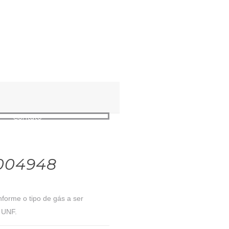
buy now
Contato
004948
nforme o tipo de gás a ser
 UNF.