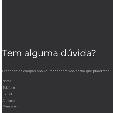
Tem alguma dúvida?
Preencha os campos abaixo, responderemos assim que pudermos.