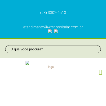
(98) 3302-6510
atendimento@wrshospitalar.com.br
VALVULA REG REDE N2O – CÓD.