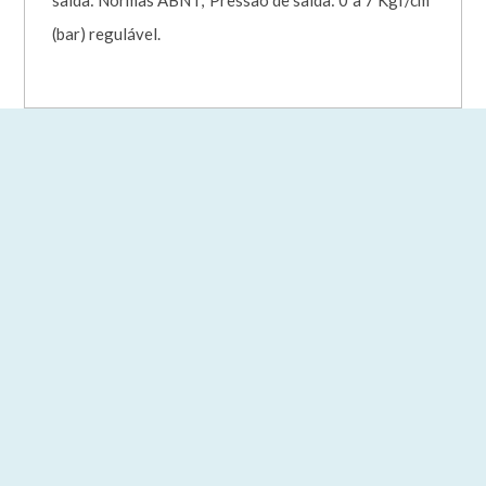
saída: Normas ABNT; Pressão de saída: 0 à 7 Kgf/cm²
(bar) regulável.