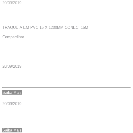
20/09/2019
TRAQUÉIA EM PVC 15 X 1200MM CONEC. 15M
Compartilhar
Mais Artigos
20/09/2019
TRAQUÉIA EM PVC 22 X 1000MM CONEC. DIAM. INT. 22
Saiba Mais
20/09/2019
TRAQUEIA PVC 22X0700MM CONEC 22F – CÓD. 005133
Saiba Mais