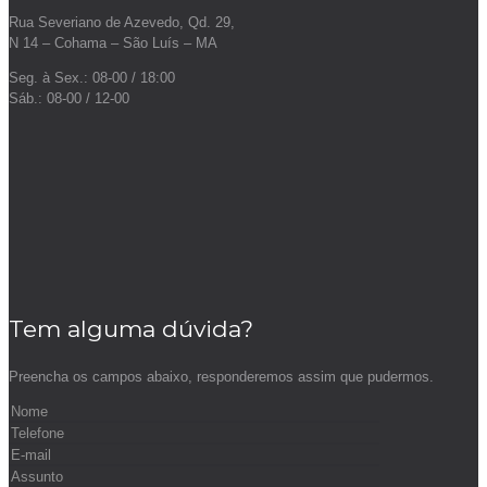
Rua Severiano de Azevedo, Qd. 29,
N 14 – Cohama – São Luís – MA
Seg. à Sex.: 08-00 / 18:00
Sáb.: 08-00 / 12-00
Tem alguma dúvida?
Preencha os campos abaixo, responderemos assim que pudermos.