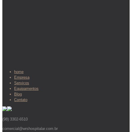
home
Empresa
Serviços
Equipamentos
Blog
Contato
(98) 3302-6510
comercial@wrshospitalar.com.br