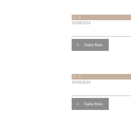
Mais Artigos
20/09/2019
TRAQUÉIA EM PVC 22 X 10
Saiba Mais
20/09/2019
TRAQUEIA PVC 22X0700MM
Saiba Mais