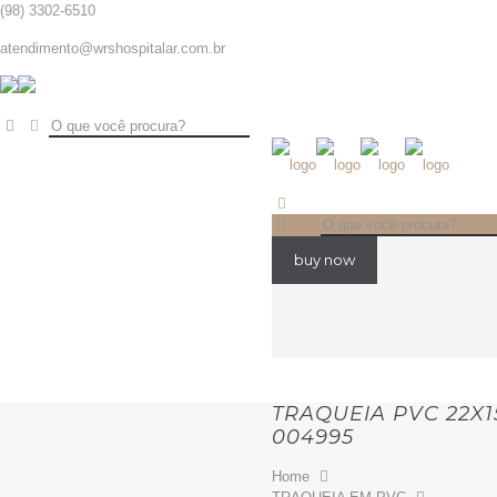
(98) 3302-6510
atendimento@wrshospitalar.com.br
buy now
TRAQUEIA PVC 22X1
004995
Home