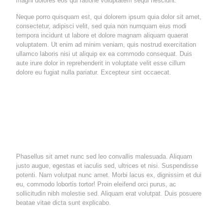
magni dolores eos qui ratione voluptatem sequi nesciunt.
Neque porro quisquam est, qui dolorem ipsum quia dolor sit amet,
consectetur, adipisci velit, sed quia non numquam eius modi
tempora incidunt ut labore et dolore magnam aliquam quaerat
voluptatem. Ut enim ad minim veniam, quis nostrud exercitation
ullamco laboris nisi ut aliquip ex ea commodo consequat. Duis
aute irure dolor in reprehenderit in voluptate velit esse cillum
dolore eu fugiat nulla pariatur. Excepteur sint occaecat.
Consectetur adipisicing elit, sed do eiusmod
tempor incididunt ut labore et dolore magna aliqua.
Ut enim ad minim veniam, quis nostrud exercitation
ullamco. Ut enim ad minim aute irure dolor.
Phasellus sit amet nunc sed leo convallis malesuada. Aliquam
justo augue, egestas et iaculis sed, ultrices et nisi. Suspendisse
potenti. Nam volutpat nunc amet. Morbi lacus ex, dignissim et dui
eu, commodo lobortis tortor! Proin eleifend orci purus, ac
sollicitudin nibh molestie sed. Aliquam erat volutpat. Duis posuere
beatae vitae dicta sunt explicabo.