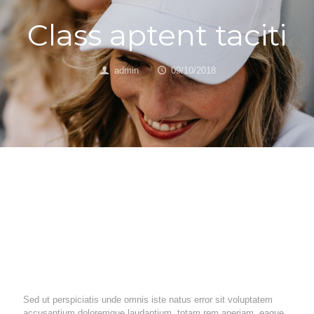
Class aptent taciti
admin
09/10/2018
Lorem ipsum dolor sit amet, consectetur adipisicing
elit, sed do dolore magna aliqua. Ut enim ad minim
veni sit amet Lorem ipsum dolor sit amet.
Sed ut perspiciatis unde omnis iste natus error sit voluptatem
accusantium doloremque laudantium, totam rem aperiam, eaque