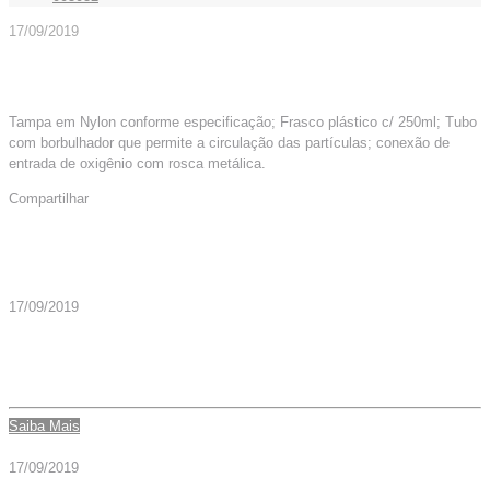
17/09/2019
Tampa em Nylon conforme especificação; Frasco plástico c/ 250ml; Tubo
com borbulhador que permite a circulação das partículas; conexão de
entrada de oxigênio com rosca metálica.
Compartilhar
Mais Artigos
17/09/2019
UMIDIFICADOR FRASCO 250ML O2 C/EXT E MASC INF –
CÓD. 005031
Saiba Mais
17/09/2019