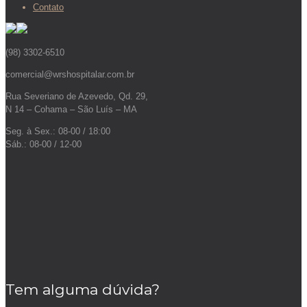
Contato
(98) 3302-6510
comercial@wrshospitalar.com.br
Rua Severiano de Azevedo, Qd. 29,
N 14 – Cohama – São Luís – MA
Seg. à Sex.: 08-00 / 18:00
Sáb.: 08-00 / 12-00
Tem alguma dúvida?