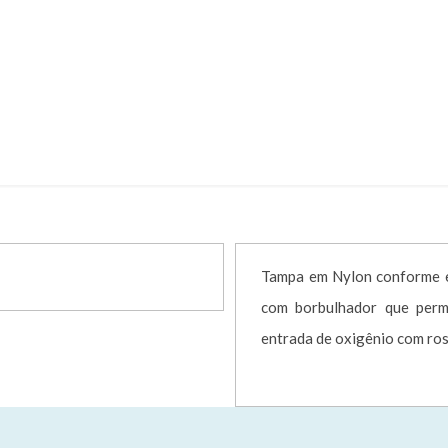
FRASCO 250ML O2 C/EXT E MASC AD
FICADORES
UMIDIFICADOR FRASCO 250ML O2 C/EXT E MASC 
Tampa em Nylon conforme es
com borbulhador que permi
entrada de oxigênio com ros