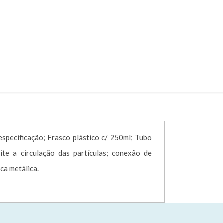
 – CÓD. 005003
AD – CÓD. 005003
pecificação; Frasco plástico c/ 250ml; Tubo
te a circulação das partículas; conexão de
ca metálica.