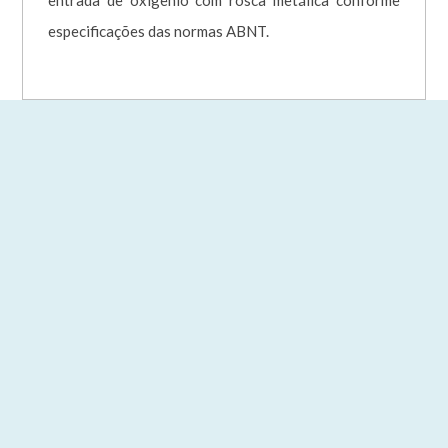
entrada de oxigênio com rosca metálica conforme
especificações das normas ABNT.