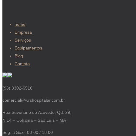
home
Empresa
Serviços
Equipamentos
Blog
Contato
(98) 3302-6510
comercial@wrshospitalar.com.br
Rua Severiano de Azevedo, Qd. 29,
N 14 – Cohama – São Luís – MA
Seg. à Sex.: 08-00 / 18:00