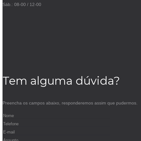
Sáb.: 08-00 / 12-00
Tem alguma dúvida?
Preencha os campos abaixo, responderemos assim que pudermos.