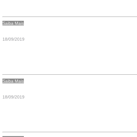
FLUXOMETRO DIGITAL 0-15 LPM O2
Saiba Mais
18/09/2019
FLUXOMETRO 0-30 LPM FEMEA AR 
Saiba Mais
18/09/2019
FLUXOMETRO 0-30 LPM FEMEA O2 