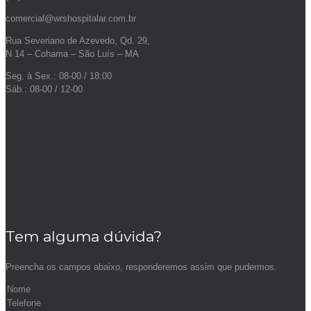
comercial@wrshospitalar.com.br
Rua Severiano de Azevedo, Qd. 29,
N 14 – Cohama – São Luís – MA
Seg. à Sex.: 08-00 / 18:00
Sáb.: 08-00 / 12-00
Tem alguma dúvida?
Preencha os campos abaixo, responderemos assim que pudermos.