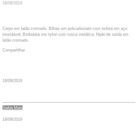
18/09/2019
Corpo em latão cromado; Bilhas em policarbonato com esfera em aço
inoxidável; Borboleta me nylon com rosca metálica; Niple de saída em
latão cromado.
Compartilhar
Mais Artigos
18/09/2019
CILINDRO AÇO O2 20L (4 M3) – CÓD. 003643
Saiba Mais
18/09/2019
FLUXOMETRO DIGITAL 0-15 LPM O2 – CÓD. 004535