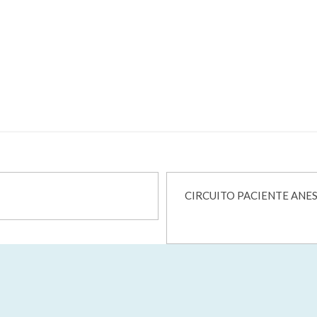
ACIENTE ANESTESIA SIL INF DXT – 
RA VENTILAÇÃO E ANESTESIA
CIRCUITO PACIENTE ANESTESIA S
CIRCUITO PACIENTE ANEST