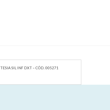
CÓD. 005271
IL INF DXT – CÓD. 005271
ESIA SIL INF DXT – CÓD. 005271