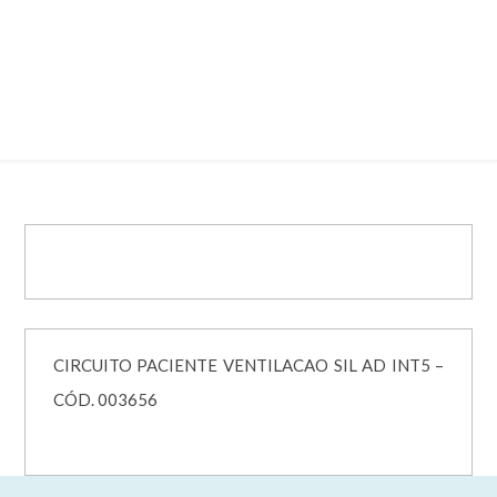
VENTILACAO SIL AD INT5 – CÓD.
003656
CIRCUITO PACIENTE VENTILACAO SIL AD INT5 –
CÓD. 003656