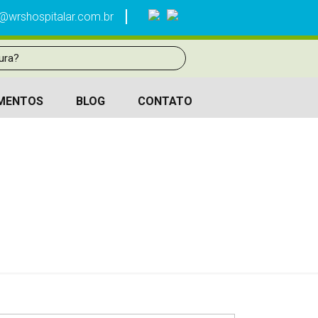
@wrshospitalar.com.br
MENTOS
BLOG
CONTATO
004045
. 004045