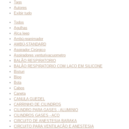
Tags
Autores
Exibir tudo
Todos
Agulhas
Alça leep
Ambú-reanimador
AMBÚ-STANDARD
Aspirador Cirúrgico
Aspiradores venturivacuometro
BALÃO RESPIRATORIO
BALÃO RESPIRATORIO COM LAÇO EM SILICONE
Bisturi
Blog
Bola
Cabos
Caneta
CANULA GUEDEL
CARRINHO DE CILINDROS
CILINDRO PARA GASES - ALUMINIO
CILINDROS GASES - AÇO
CIRCUITO DE ANESTESIA BARAKA
CIRCUITO PARA VENTILAÇÃO E ANESTESIA