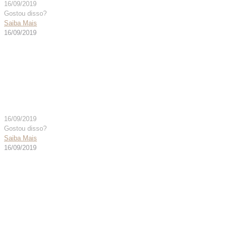
16/09/2019
Gostou disso?
Saiba Mais
16/09/2019
Caneta Autoclavável com
Comando Manual Duplo
16/09/2019
Gostou disso?
Saiba Mais
16/09/2019
Caneta Porta Eletrodos
Autoclavável – com cabo
de ligação (3M)