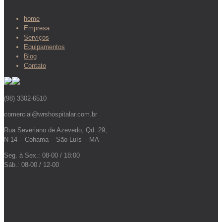
home
Empresa
Serviços
Equipamentos
Blog
Contato
(98) 3302-6510
comercial@wrshospitalar.com.br
Rua Severiano de Azevedo, Qd. 29,
N 14 – Cohama – São Luís – MA
Seg. à Sex.: 08-00 / 18:00
Sáb.: 08-00 / 12-00