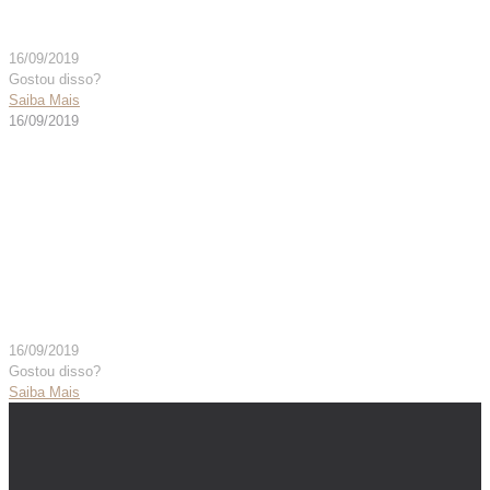
16/09/2019
Gostou disso?
Saiba Mais
16/09/2019
Caneta Descartável com
Comando Manual Duplo –
QUALIDADE PREMIUM
16/09/2019
Gostou disso?
Saiba Mais