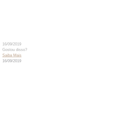
Kit Caneta Porta
Eletrodos Autoclavável
com Eletrodo
16/09/2019
Gostou disso?
Saiba Mais
16/09/2019
Caneta Verde
autoclavável com cabo de
3m (para eletrodos M81 à
M86)