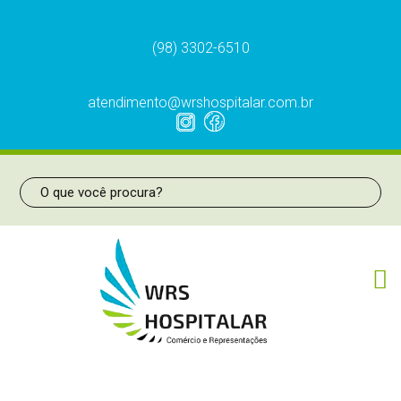
(98) 3302-6510
atendimento@wrshospitalar.com.br
Frascos para