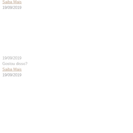
Saiba Mais
19/09/2019
CONECTOR “Y” INF PC
S/FURO – CÓD. 003688
19/09/2019
Gostou disso?
Saiba Mais
19/09/2019
CONECTOR “Y” INF PC
S/FURO AUT 134° – CÓD.
006193