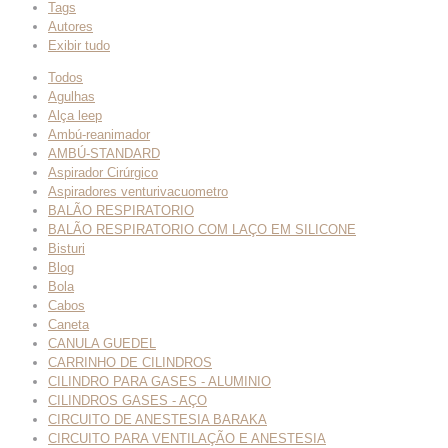
Tags
Autores
Exibir tudo
Todos
Agulhas
Alça leep
Ambú-reanimador
AMBÚ-STANDARD
Aspirador Cirúrgico
Aspiradores venturivacuometro
BALÃO RESPIRATORIO
BALÃO RESPIRATORIO COM LAÇO EM SILICONE
Bisturi
Blog
Bola
Cabos
Caneta
CANULA GUEDEL
CARRINHO DE CILINDROS
CILINDRO PARA GASES - ALUMINIO
CILINDROS GASES - AÇO
CIRCUITO DE ANESTESIA BARAKA
CIRCUITO PARA VENTILAÇÃO E ANESTESIA