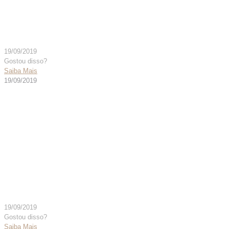
S/FURO AUT 134º – CÓD.
006191
19/09/2019
Gostou disso?
Saiba Mais
19/09/2019
CONECTOR “Y” AD PC
C/FURO AUT 134°
C/TAMPAO – CÓD.
006190
19/09/2019
Gostou disso?
Saiba Mais