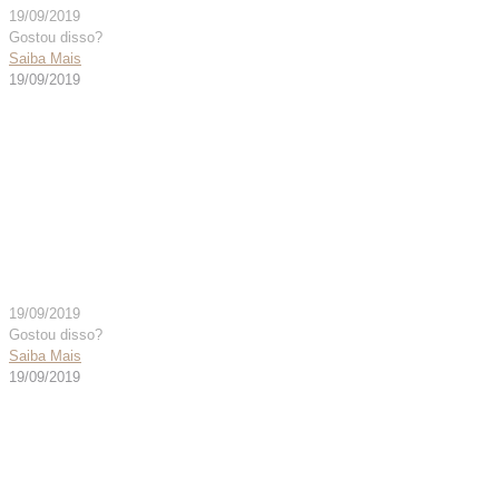
19/09/2019
Gostou disso?
Saiba Mais
19/09/2019
CONECTOR “Y” INF PC
C/FURO AUT 134°
C/TAMPAO – CÓD. 006192
19/09/2019
Gostou disso?
Saiba Mais
19/09/2019
CONECTOR “Y” AD PC