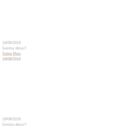
CONECTOR “Y” 90° AUT
134° 22MX15F – CÓD.
005987
19/09/2019
Gostou disso?
Saiba Mais
19/09/2019
CONECTOR “Y” AD PC
C/FURO C/TAMPAO SIL –
CÓD. 003730
19/09/2019
Gostou disso?