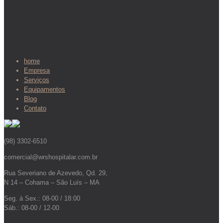
home
Empresa
Serviços
Equipamentos
Blog
Contato
(98) 3302-6510
comercial@wrshospitalar.com.br
Rua Severiano de Azevedo, Qd. 29,
N 14 – Cohama – São Luís – MA
Seg. à Sex.: 08-00 / 18:00
Sáb.: 08-00 / 12-00